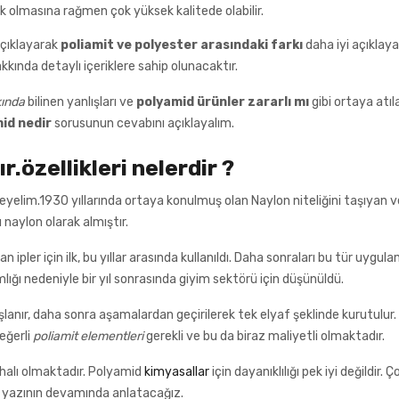
 olmasına rağmen çok yüksek kalitede olabilir.
açıklayarak
poliamit ve polyester arasındaki farkı
daha iyi açıklaya
kkında detaylı içeriklere sahip olunacaktır.
ında
bilinen yanlışları ve
polyamid ürünler zararlı mı
gibi ortaya atıl
id nedir
sorusunun cevabını açıklayalım.
r.özellikleri nelerdir ?
leyelim.1930 yıllarında ortaya konulmuş olan Naylon niteliğini taşıyan v
nı naylon olarak almıştır.
pler için ilk, bu yıllar arasında kullanıldı. Daha sonraları bu tür uygul
lığı nedeniyle bir yıl sonrasında giyim sektörü için düşünüldü.
şlanır, daha sonra aşamalardan geçirilerek tek elyaf şeklinde kurutulur.
eğerli
poliamit
elementleri
gerekli ve bu da biraz maliyetli olmaktadır.
halı olmaktadır. Polyamid
kimyasallar
için dayanıklılığı pek iyi değildir. Ç
rı yazının devamında anlatacağız.