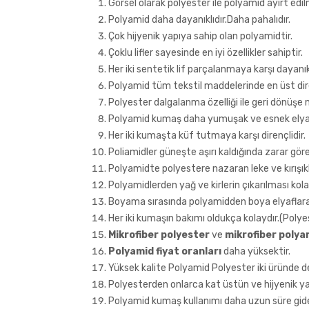
Görsel olarak polyester ile polyamid ayırt edil
Polyamid daha dayanıklıdır.Daha pahalıdır.
Çok hijyenik yapıya sahip olan polyamidtir.
Çoklu lifler sayesinde en iyi özellikler sahiptir.
Her iki sentetik lif parçalanmaya karşı dayanıkl
Polyamid tüm tekstil maddelerinde en üst dir
Polyester dalgalanma özelliği ile geri dönüşe me
Polyamid kumaş daha yumuşak ve esnek elyafl
Her iki kumaşta küf tutmaya karşı dirençlidir.
Poliamidler güneşte aşırı kaldığında zarar göreb
Polyamidte polyestere nazaran leke ve kırışık
Polyamidlerden yağ ve kirlerin çıkarılması kola
Boyama sırasında polyamidden boya elyaflar
Her iki kumaşın bakımı oldukça kolaydır.(Poly
Mikrofiber polyester
ve
mikrofiber polya
Polyamid fiyat oranları
daha yüksektir.
Yüksek kalite Polyamid Polyester iki üründe 
Polyesterden onlarca kat üstün ve hijyenik ya
Polyamid kumaş kullanımı daha uzun süre gide