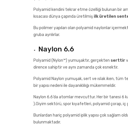
Polyamid kendini tekrar etme özelliği bulunan bir ami
kısacası dünya çapında üretilmiş
ilk üretilen sente
Bu polimer yapıları olan polyamid naylonlar içermekte
gruba ayrılırlar.
Naylon 6.6
Polyamid (Nylon™) yumuşaktır, gerçekten
serttir
v
dirence sahiptir ve aynı zamanda çok esnektir.
Polyamid Naylon yumuşak, sert ve ıslak iken, tüm te
bir yapısı nedeni ile dayanıklılığı mükemmeldir.
Naylon 6.6’da atomlar mevcuttur. Her bir tanesi 6 k
).Giyim sektörü, spor kıyafetleri, polyamid çorap, iç 
Bunlardan hariç polyamid iplik yapısı çok sağlam old
bulunmaktadır.