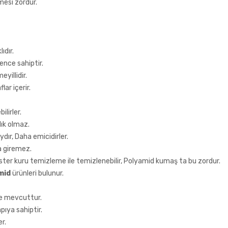
mesi zordur.
ıdır.
ence sahiptir.
yillidir.
ar içerir.
ilirler.
lık olmaz.
ydır, Daha emicidirler.
a giremez.
ester kuru temizleme ile temizlenebilir, Polyamid kumaş ta bu zordur.
mid
ürünleri bulunur.
de mevcuttur.
pıya sahiptir.
r.