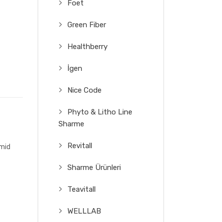
Foet
Green Fiber
Healthberry
İgen
Nice Code
Phyto & Litho Line
Sharme
Revitall
amid
Sharme Ürünleri
Teavitall
WELLLAB