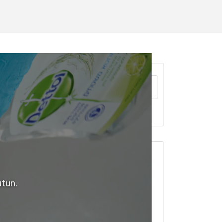
Ara
Ürün kategorileri
utun.
Doğal Sağlık ve Temizlik
Ürünleri
Araç yıkama ve Bakım