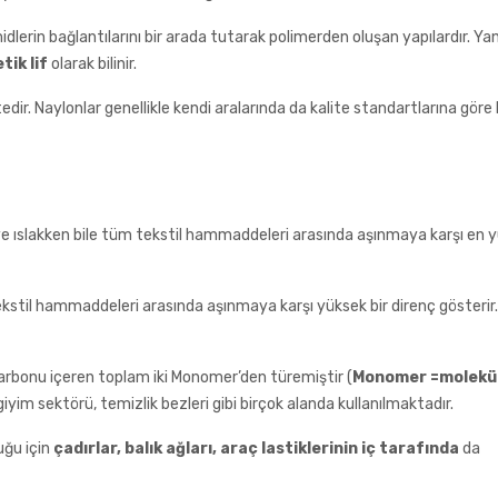
dlerin bağlantılarını bir arada tutarak polimerden oluşan yapılardır. Yan
tik lif
olarak bilinir.
dir. Naylonlar genellikle kendi aralarında da kalite standartlarına göre 
e ıslakken bile tüm tekstil hammaddeleri arasında aşınmaya karşı en 
kstil hammaddeleri arasında aşınmaya karşı yüksek bir direnç gösterir
arbonu içeren toplam iki Monomer’den türemiştir (
Monomer =molekü
giyim sektörü, temizlik bezleri gibi birçok alanda kullanılmaktadır.
uğu için
çadırlar, balık ağları, araç lastiklerinin iç tarafında
da