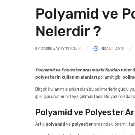
Polyamid ve Po
Nelerdir ?
BY
GREENWAYMY TEMIZLIK
NISAN 1, 2019
POSTED
ON
Polyamid ve Polyester arasındaki farkları
nelerd
polyesterin kullanım alanları
poliamit gibi
polim
Birçok kullanım alanları olan bu polimerlerin güçlü 
iplik gibi ürünler ortaya çıkmaktadır. Bu yazımızda 
Polyamid ve Polyester Ar
Artık
polyamid
ve
polyester
arasındaki önemli far