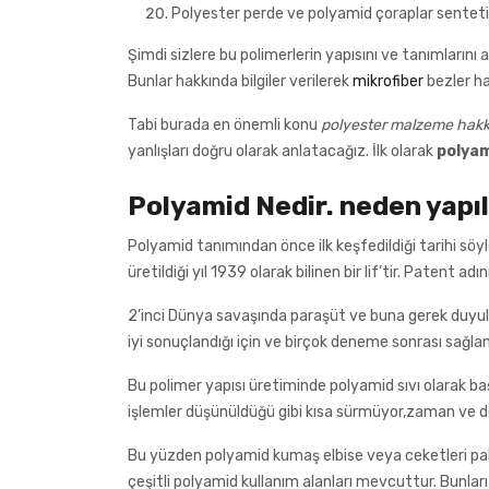
Polyester perde ve polyamid çoraplar sentetik
Şimdi sizlere bu polimerlerin yapısını ve tanımlarını 
Bunlar hakkında bilgiler verilerek
mikrofiber
bezler ha
Tabi burada en önemli konu
polyester malzeme hakk
yanlışları doğru olarak anlatacağız. İlk olarak
polyam
Polyamid Nedir. neden yapılı
Polyamid tanımından önce ilk keşfedildiği tarihi söy
üretildiği yıl 1939 olarak bilinen bir lif’tir. Patent adı
2’inci Dünya savaşında paraşüt ve buna gerek duyulan i
iyi sonuçlandığı için ve birçok deneme sonrası sağlam
Bu polimer yapısı üretiminde polyamid sıvı olarak ba
işlemler düşünüldüğü gibi kısa sürmüyor,zaman ve d
Bu yüzden polyamid kumaş elbise veya ceketleri pa
çeşitli polyamid kullanım alanları mevcuttur. Bunla