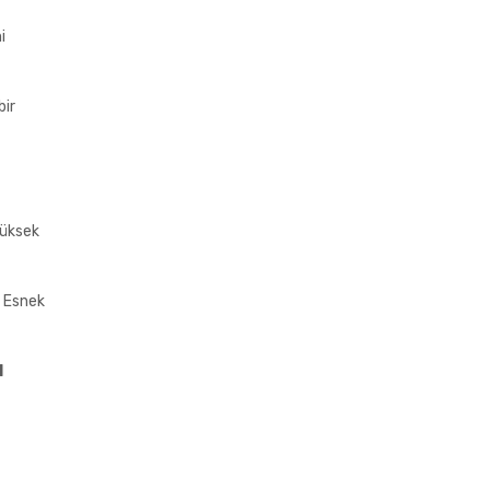
i
bir
yüksek
. Esnek
l