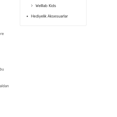
Welllab Kids
Hediyelik Aksesuarlar
ere
 bu
ğaldan