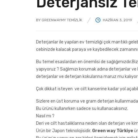
Deterjansız Te
BY
GREENWAYMY TEMIZLIK
HAZIRAN 3, 2019
POSTED
ON
Deterjanlar ile yapılan ev temizliği çok mantıklı gele
cebinizde kalacak paraya ve kaybedilecek zamanını
Bu temel esaslardan en önemlisi de sağlığımızdır.Biz
yapıyoruz ? Sağlımızı korumak adına deterjanlar ve 
deterjanlar ve deterjan kokularına maruz mu kalıyo
Çok dikkat isteyen ve cilt kanserine kadar yol açabi
Sizlere en üst koruma ve gram deterjan kullanmadan
Bu ürünü kullanırken sadece su kullanacaksınız.
Nasıl mı ?
Deri ve cilt hastalıklarına neden olan deterjan ve k
Ürün bir Japon teknolojisidir.
Green way Türkiye
ür