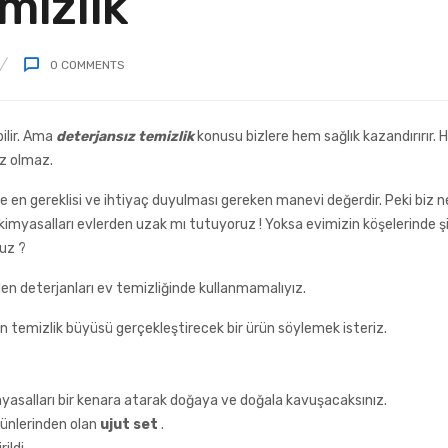
mizlik
0
COMMENTS
bilir. Ama
deterjansız temizlik
konusu bizlere hem sağlık kazandırırır.
z olmaz.
e en gereklisi ve ihtiyaç duyulması gereken manevi değerdir. Peki biz n
kimyasalları evlerden uzak mı tutuyoruz ! Yoksa evimizin köşelerinde şi
ruz ?
len deterjanları ev temizliğinde kullanmamalıyız.
 temizlik büyüsü gerçekleştirecek bir ürün söylemek isteriz.
imyasalları bir kenara atarak doğaya ve doğala kavuşacaksınız.
ünlerinden olan
ujut set
.