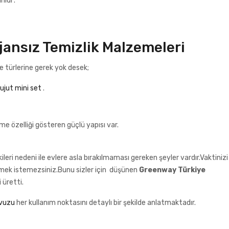
ildi .
jansız Temizlik Malzemeleri
e türlerine gerek yok desek;
jut mini set
.
me özelliği gösteren güçlü yapısı var.
kileri nedeni ile evlere asla bırakılmaması gereken şeyler vardır.Vaktinizi
mek istemezsiniz.Bunu sizler için düşünen
Greenway Türkiye
 üretti.
avuzu
her kullanım noktasını detaylı bir şekilde anlatmaktadır.