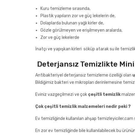
Kuru temizleme sırasında,
Plastik yapıların zor ve güç lekelerin de,
Dolaplarda bulunan yağlı kirler de,
Gözle görülmeyen ve erişilmeyen aralarda,
Zor ve güç lekelerde
İnatçı ve yapışkan kirleri söküp atarak su ile temizli
Deterjansız Temizlikte Mini
Antibakteriyel deterjansız temizleme özelliği olan
u
Bildiğimiz bakteri ve mikropları derinlemesine temizl
Eviniz vazgeçilmezi ve çok
çeşitli temizlik
malzem
Çok çeşitli temizlik malzemeleri nedir peki ?
Ev temizliğinde kullanılan ahşap temizleyiciler,cam si
En zor ev temizliğinde bile kullanılabilecek bu ürünü