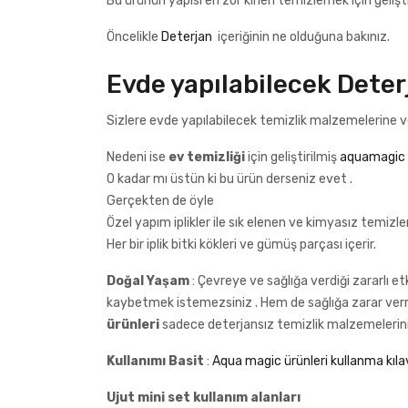
Bu ürünün yapısı en zor kirleri temizlemek için geliştir
Öncelikle
Deterjan
içeriğinin ne olduğuna bakınız.
Evde yapılabilecek Deter
Sizlere evde yapılabilecek temizlik malzemelerine v
Nedeni ise
ev temizliği
için geliştirilmiş
aquamagic u
O kadar mı üstün ki bu ürün derseniz evet .
Gerçekten de öyle
Özel yapım iplikler ile sık elenen ve kimyasız temizle
Her bir iplik bitki kökleri ve gümüş parçası içerir.
Doğal Yaşam
: Çevreye ve sağlığa verdiği zararlı et
kaybetmek istemezsiniz . Hem de sağlığa zarar ver
ürünleri
sadece deterjansız temizlik malzemelerini
Kullanımı Basit
:
Aqua magic ürünleri kullanma kıl
Ujut mini set kullanım alanları