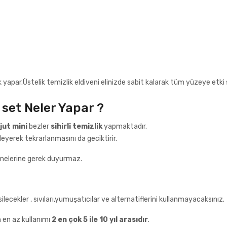
k yapar.Üstelik temizlik eldiveni elinizde sabit kalarak tüm yüzeye etki 
 set Neler Yapar ?
jut mini
bezler
sihirli temizlik
yapmaktadır.
eyerek tekrarlanmasını da geciktirir.
elerine gerek duyurmaz.
lecekler , sıvıları,yumuşatıcılar ve alternatiflerini kullanmayacaksınız.
n en az kullanımı
2 en çok 5 ile 10 yıl arasıdır
.