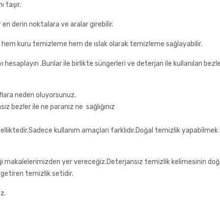
 taşır.
en derin noktalara ve aralar girebilir.
 hem kuru temizleme hem de ıslak olarak temizleme sağlayabilir.
yı hesaplayın .Bunlar ile birlikte süngerleri ve deterjan ile kullanılan bezl
flara neden oluyorsunuz.
sız bezler ile ne paranız ne sağlığınız
elliktedir.Sadece kullanım amaçları farklıdır.Doğal temizlik yapabilmek
iği makalelerimizden yer vereceğiz.Deterjansız temizlik kelimesinin do
getiren temizlik setidir.
z.