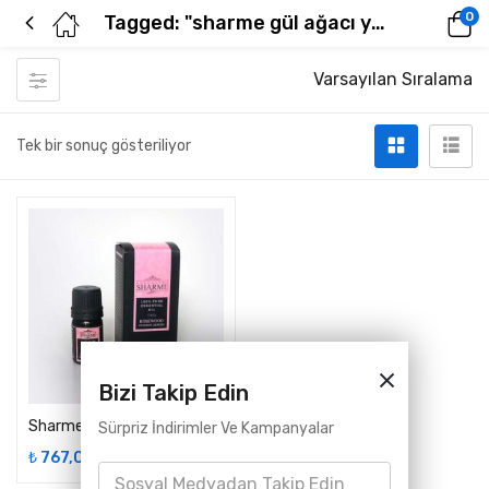
0
Tagged: "sharme gül ağacı yağı"
Varsayılan Sıralama
Tek bir sonuç gösteriliyor
Bizi Takip Edin
Sharme Essential Gül ağacı Esansiyel Yağı, 5 Ml
Sürpriz İndirimler Ve Kampanyalar
₺
767,00