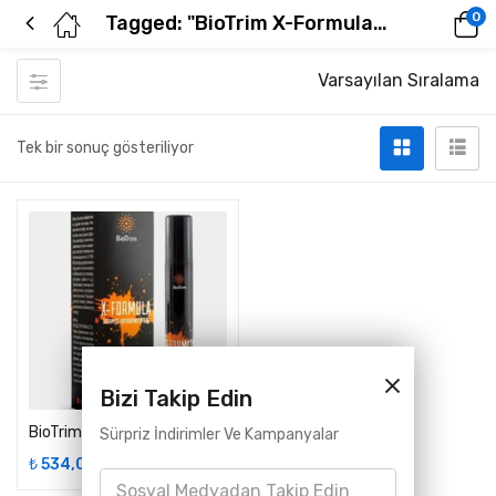
0
Tagged: "BioTrim X-Formula Express leke giderici"
Varsayılan Sıralama
Tek bir sonuç gösteriliyor
Bizi Takip Edin
BioTrim X-Formula Express Leke Giderici
Sürpriz İndirimler Ve Kampanyalar
₺
534,00