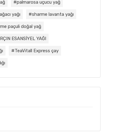
yağ
palmarosa uçucu yağ
ağacı yağı
sharme lavanta yağı
me paçuli doğal yağ
RÇIN ESANSİYEL YAĞI
ğı
TeaVitall Express çay
ığı