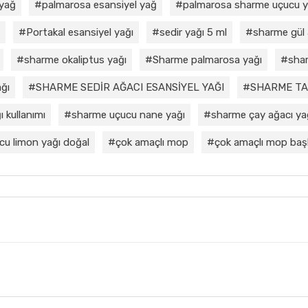
 yağ
palmarosa esansiyel yağ
palmarosa sharme uçucu 
Portakal esansiyel yağı
sedir yağı 5 ml
sharme gül 
sharme okaliptus yağı
Sharme palmarosa yağı
shar
ğı
SHARME SEDİR AĞACI ESANSİYEL YAĞI
SHARME TA
 kullanımı
sharme uçucu nane yağı
sharme çay ağacı ya
cu limon yağı doğal
çok amaçlı mop
çok amaçlı mop başl