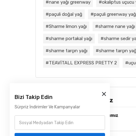
nane yağı greenway
okaliptus uçucu
paçuli doğal yağ
paçuli greenway yağ
Sharme limon yağı
sharme nane yağı
sharme portakal yağı
sharme sedir ya
sharme tarçın yağı
sharme tarçın yağı
TEAVİTALL EXPRESS PRETTY 2
uçu
Bizi Takip Edin
Çözüm Ortaklarımız
Sürpriz İndirimler Ve Kampanyalar
Lojistik ve Kurye Çözüm Ortağımız