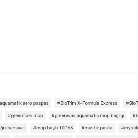
aquamatik aero paspas
BioTrim X-Formula Express
BioT
greenfiber mop
greenway aquamatic mop başlığı
ğı esansiyel
mop başlık 02153
mystik pasta
mystik