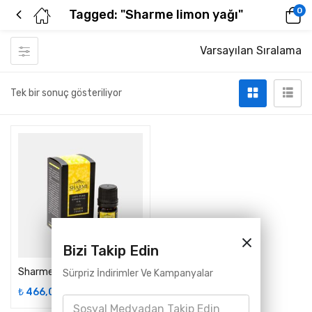
0
Tagged: "Sharme limon yağı"
Varsayılan Sıralama
Tek bir sonuç gösteriliyor
Bizi Takip Edin
Sharme Limon % 100 Doğal Uçucu Yağ, 5 Ml
Sürpriz İndirimler Ve Kampanyalar
₺
466,00