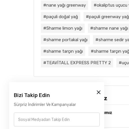
nane yağı greenway
okaliptus uçucu
paçuli doğal yağ
paçuli greenway yağ
Sharme limon yağı
sharme nane yağı
sharme portakal yağı
sharme sedir ya
sharme tarçın yağı
sharme tarçın yağı
TEAVİTALL EXPRESS PRETTY 2
uçu
Bizi Takip Edin
Çözüm Ortaklarımız
Sürpriz İndirimler Ve Kampanyalar
Lojistik ve Kurye Çözüm Ortağımız