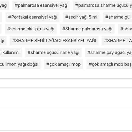
 yağ
palmarosa esansiyel yağ
palmarosa sharme uçucu 
Portakal esansiyel yağı
sedir yağı 5 ml
sharme gül 
sharme okaliptus yağı
Sharme palmarosa yağı
shar
ğı
SHARME SEDİR AĞACI ESANSİYEL YAĞI
SHARME TA
 kullanımı
sharme uçucu nane yağı
sharme çay ağacı ya
cu limon yağı doğal
çok amaçlı mop
çok amaçlı mop başl