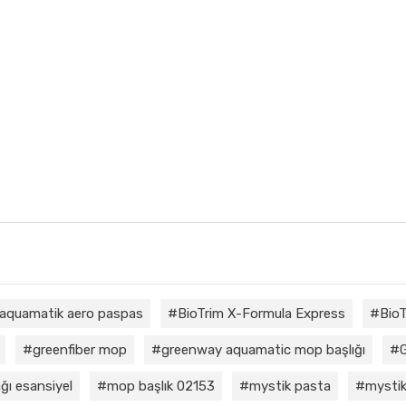
aquamatik aero paspas
BioTrim X-Formula Express
BioT
greenfiber mop
greenway aquamatic mop başlığı
ğı esansiyel
mop başlık 02153
mystik pasta
mystik