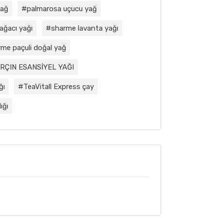
yağ
palmarosa uçucu yağ
ağacı yağı
sharme lavanta yağı
me paçuli doğal yağ
RÇIN ESANSİYEL YAĞI
ğı
TeaVitall Express çay
ığı