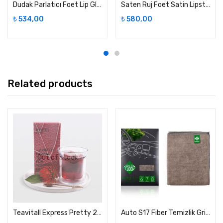
Dudak Parlatıcı Foet Lip Gloss Mercan Parıltısı
Saten Ruj Foet Satin Lipstick Şaşırtıcı Doğal
₺
534,00
₺
580,00
Related products
Out of stock
Teavitall Express Pretty 2- 30 Adet
Auto S17 Fiber Temizlik Gri Bez