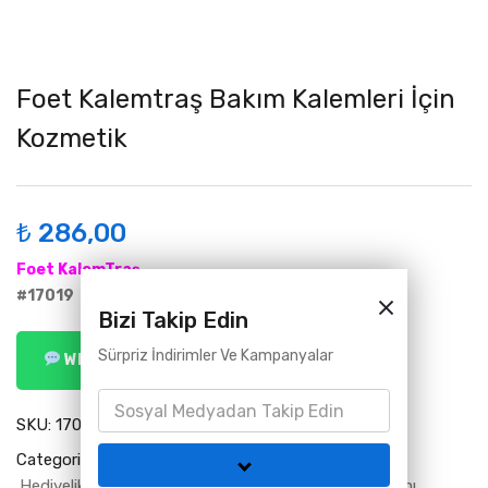
Foet Kalemtraş Bakım Kalemleri İçin
Kozmetik
₺
286,00
Foet KalemTraş
#17019
Bizi Takip Edin
Sürpriz İndirimler Ve Kampanyalar
WhatsApp ile Sipariş Ver
SKU:
17019
Categories:
Foet
Greenway Ürün Katalog
Hediyelik Aksesuarlar
Kozmetik Ürünleri
Vücut Bakımı