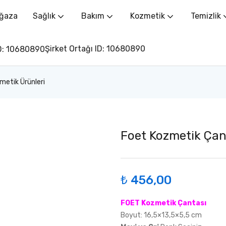
ğaza
Sağlık
Bakım
Kozmetik
Temizlik
Şirket Ortağı ID: 10680890
metik Ürünleri
Foet Kozmetik Çant
₺
456,00
FOET Kozmetik Çantası
Boyut: 16,5×13,5×5,5 cm