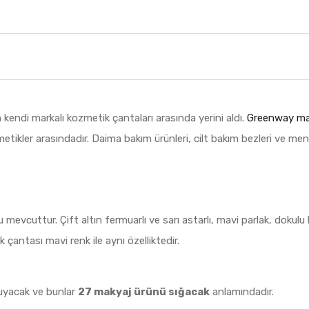
 kendi markalı kozmetik çantaları arasında yerini aldı.
Greenway ma
tikler arasındadır. Daima bakım ürünleri, cilt bakım bezleri ve mendi
u mevcuttur. Çift altın fermuarlı ve sarı astarlı, mavi parlak, doku
k çantası mavi renk ile aynı özelliktedir.
 uyacak ve bunlar
27 makyaj ürünü sığacak
anlamındadır.