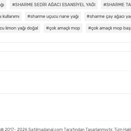
ğı
SHARME SEDİR AĞACI ESANSİYEL YAĞI
SHARME TA
 kullanımı
sharme uçucu nane yağı
sharme çay ağacı ya
cu limon yağı doğal
çok amaçlı mop
çok amaçlı mop başl
ı @ 2017- 2026 Satilmadanal.com Tarafından Tasarlanmıştır. Tüm Haklar