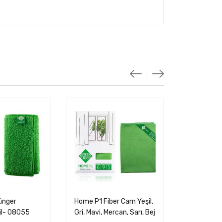
Out 
ünger
Home P1 Fiber Cam Yeşil,
Teavitall 
şil- 08055
Gri, Mavi, Mercan, Sarı, Bej
2- 30 Ade