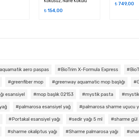
Kokusuz, Nane Kokulu
₺
749,00
₺
154,00
aquamatik aero paspas
BioTrim X-Formula Express
BioT
greenfiber mop
greenway aquamatic mop başlığı
ğı esansiyel
mop başlık 02153
mystik pasta
mystik
 yağ
palmarosa esansiyel yağ
palmarosa sharme uçucu 
Portakal esansiyel yağı
sedir yağı 5 ml
sharme gül 
sharme okaliptus yağı
Sharme palmarosa yağı
shar