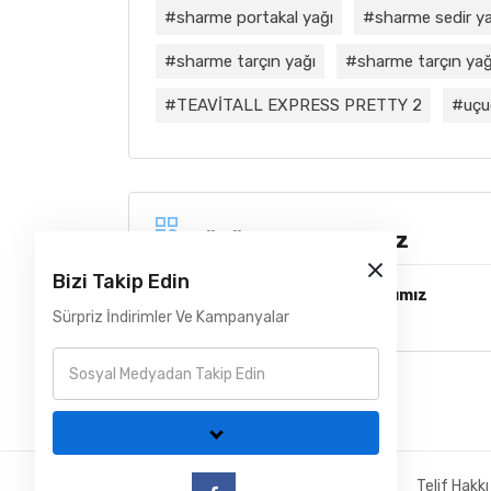
sharme portakal yağı
sharme sedir ya
sharme tarçın yağı
sharme tarçın yağı
TEAVİTALL EXPRESS PRETTY 2
uçu
Çözüm Ortaklarımız
Bizi Takip Edin
Lojistik ve Kurye Çözüm Ortağımız
Sürpriz İndirimler Ve Kampanyalar
Telif Hakk