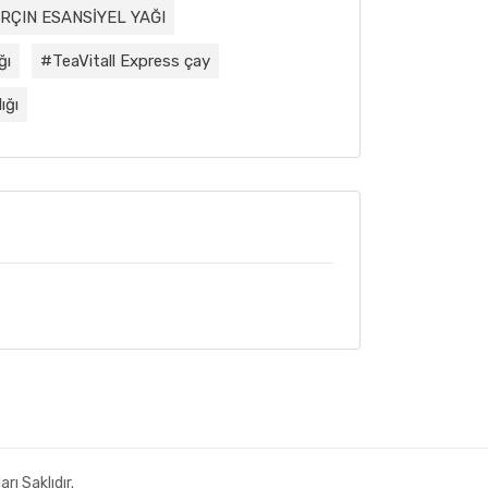
RÇIN ESANSİYEL YAĞI
ğı
TeaVitall Express çay
ığı
ı Saklıdır.