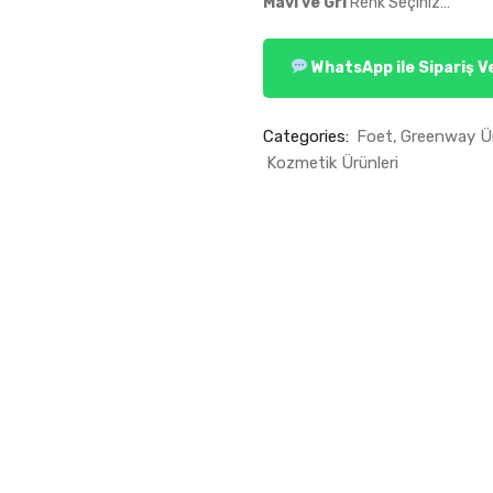
Mavi ve Gri
Renk Seçiniz…
WhatsApp ile Sipariş V
Categories:
Foet
Greenway Ü
Kozmetik Ürünleri