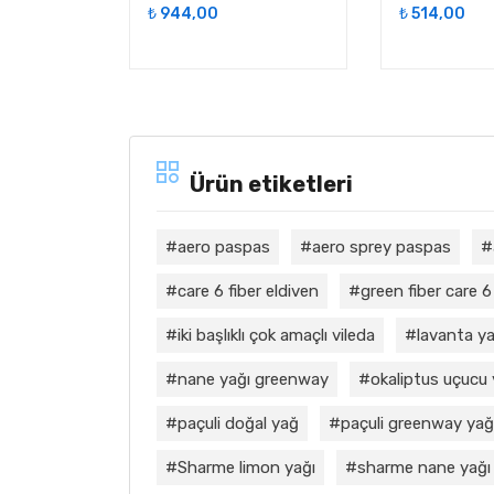
₺
944,00
₺
514,00
Ürün etiketleri
aero paspas
aero sprey paspas
care 6 fiber eldiven
green fiber care 6
iki başlıklı çok amaçlı vileda
lavanta ya
nane yağı greenway
okaliptus uçucu
paçuli doğal yağ
paçuli greenway yağ
Sharme limon yağı
sharme nane yağı