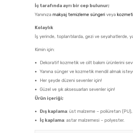
İç tarafında ayrı bir cep bulunur;
Yanınıza
makyaj temizleme süngeri
veya
kozmeti
Kolaylık
İş yerinde, toplantılarda, gezi ve seyahatlerde, ya
Kimin için:
Dekoratif kozmetik ve cilt bakım ürünlerini seve
Yanına sünger ve kozmetik mendil almak isteyen
Her şeyde düzeni sevenler için!
Güzel ve şık aksesuarları sevenler için!
Ürün içeriği;
Dış kaplama
: üst malzeme – poliüretan (PU),
İç kaplama
: astar malzemesi – polyester.