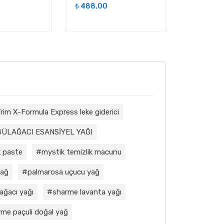
₺
488,00
₺
566,00
rim X-Formula Express leke giderici
GÜLAĞACI ESANSİYEL YAĞI
 paste
mystik temizlik macunu
yağ
palmarosa uçucu yağ
ağacı yağı
sharme lavanta yağı
me paçuli doğal yağ