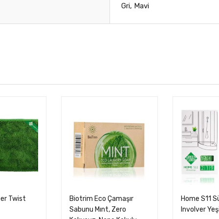
Gri
,
Mavi
er Twist
Biotrim Eco Çamaşır
Home S11 S
Sabunu Mınt, Zero
Involver Ye