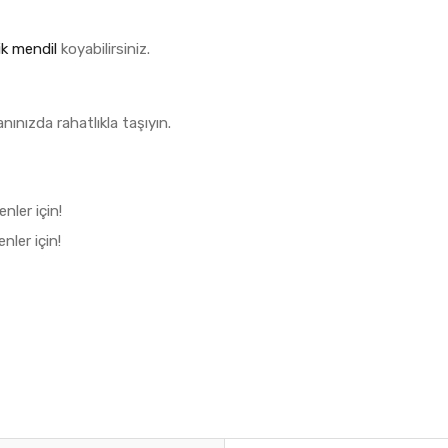
k mendil
koyabilirsiniz.
nınızda rahatlıkla taşıyın.
nler için!
ler için!