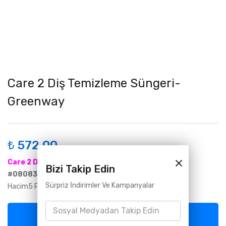
Care 2 Diş Temizleme Süngeri-
Greenway
₺
572,00
Care 2 Diş Temizleme Süngeri
Bizi Takip Edin
#08083
Sürpriz İndirimler Ve Kampanyalar
Hacim5 PV
Avantajlı Müşteri Olarak Satın Al