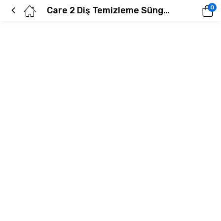
0
Care 2 Diş Temizleme Süngeri- Greenway