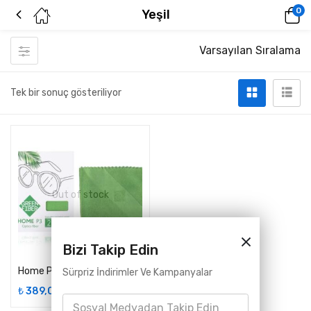
0
Yeşil
Varsayılan Sıralama
Tek bir sonuç gösteriliyor
Out of stock
Bizi Takip Edin
Home P3 Fiber Optik Yeşil, Bej ve Gri Renkler
Sürpriz İndirimler Ve Kampanyalar
₺
389,00