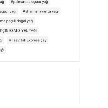
yağ
palmarosa uçucu yağ
ağacı yağı
sharme lavanta yağı
me paçuli doğal yağ
RÇIN ESANSİYEL YAĞI
ğı
TeaVitall Express çay
ığı