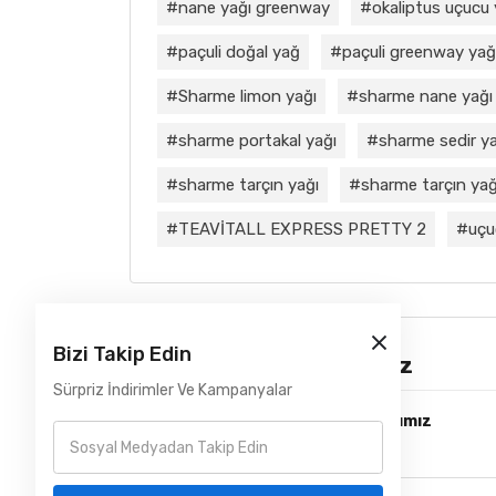
nane yağı greenway
okaliptus uçucu
paçuli doğal yağ
paçuli greenway yağ
Sharme limon yağı
sharme nane yağı
sharme portakal yağı
sharme sedir ya
sharme tarçın yağı
sharme tarçın yağı
TEAVİTALL EXPRESS PRETTY 2
uçu
Bizi Takip Edin
Çözüm Ortaklarımız
Sürpriz İndirimler Ve Kampanyalar
Lojistik ve Kurye Çözüm Ortağımız