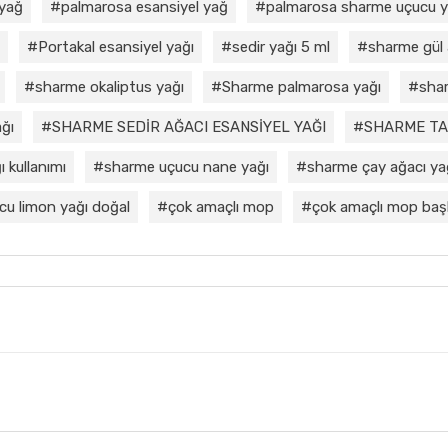
 yağ
palmarosa esansiyel yağ
palmarosa sharme uçucu 
Portakal esansiyel yağı
sedir yağı 5 ml
sharme gül 
sharme okaliptus yağı
Sharme palmarosa yağı
shar
ğı
SHARME SEDİR AĞACI ESANSİYEL YAĞI
SHARME TA
 kullanımı
sharme uçucu nane yağı
sharme çay ağacı ya
cu limon yağı doğal
çok amaçlı mop
çok amaçlı mop başl