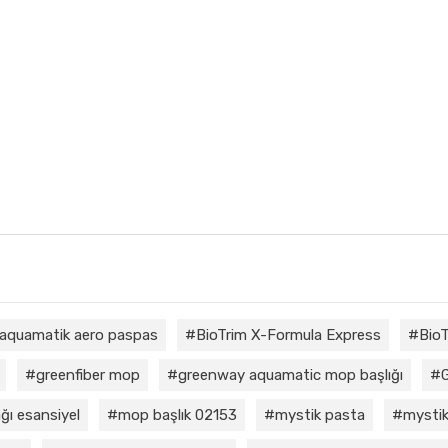
aquamatik aero paspas
BioTrim X-Formula Express
BioT
greenfiber mop
greenway aquamatic mop başlığı
ğı esansiyel
mop başlık 02153
mystik pasta
mystik