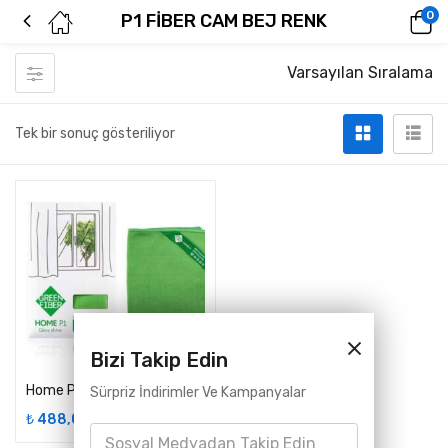
0
P1 FİBER CAM BEJ RENK
Varsayılan Sıralama
Tek bir sonuç gösteriliyor
Bizi Takip Edin
Home P1 Fiber Cam Yeşil, Gri, Mavi, Mercan, Sarı, Bej
Sürpriz İndirimler Ve Kampanyalar
₺
488,00