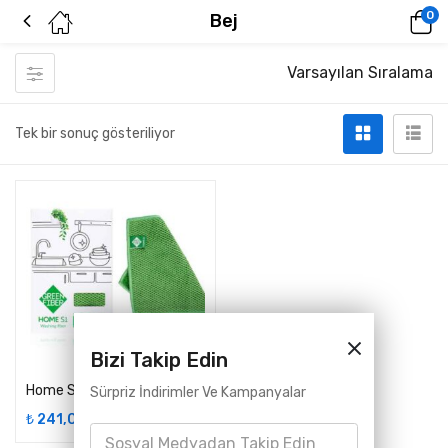
0
Bej
Varsayılan Sıralama
Tek bir sonuç gösteriliyor
Bizi Takip Edin
Home S1 Fiber Bulaşık Yıkama Bezi 6 Farklı Renk
Sürpriz İndirimler Ve Kampanyalar
₺
241,00