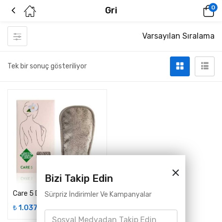
0
Gri
Varsayılan Sıralama
Tek bir sonuç gösteriliyor
Bizi Takip Edin
Care 5 Duş İçin Pilling Eldiveni GreenFiber
Sürpriz İndirimler Ve Kampanyalar
₺
1.037,00