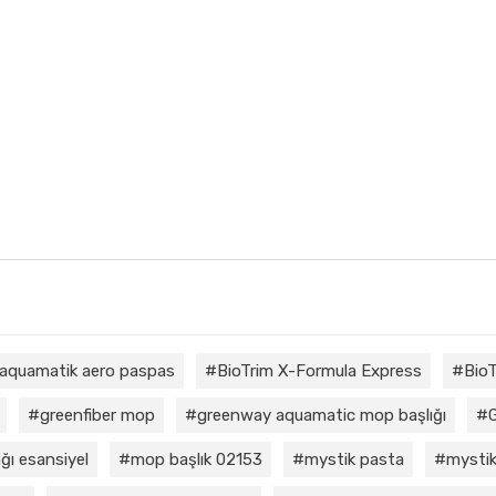
aquamatik aero paspas
BioTrim X-Formula Express
BioT
greenfiber mop
greenway aquamatic mop başlığı
ğı esansiyel
mop başlık 02153
mystik pasta
mystik