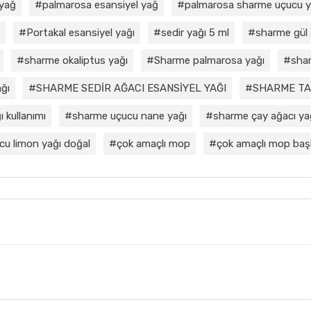
 yağ
palmarosa esansiyel yağ
palmarosa sharme uçucu 
Portakal esansiyel yağı
sedir yağı 5 ml
sharme gül 
sharme okaliptus yağı
Sharme palmarosa yağı
shar
ğı
SHARME SEDİR AĞACI ESANSİYEL YAĞI
SHARME TA
 kullanımı
sharme uçucu nane yağı
sharme çay ağacı ya
cu limon yağı doğal
çok amaçlı mop
çok amaçlı mop başl