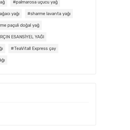
yağ
palmarosa uçucu yağ
ağacı yağı
sharme lavanta yağı
me paçuli doğal yağ
RÇIN ESANSİYEL YAĞI
ğı
TeaVitall Express çay
ığı