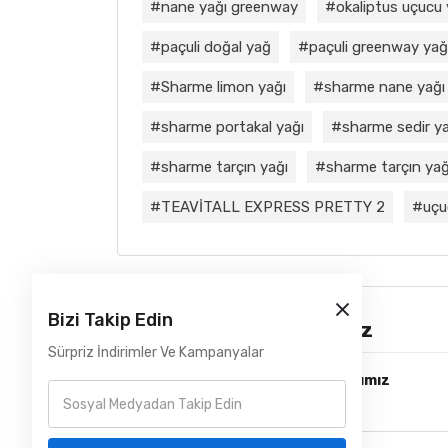
nane yağı greenway
okaliptus uçucu
paçuli doğal yağ
paçuli greenway yağ
Sharme limon yağı
sharme nane yağı
sharme portakal yağı
sharme sedir ya
sharme tarçın yağı
sharme tarçın yağı
TEAVİTALL EXPRESS PRETTY 2
uçu
Bizi Takip Edin
Çözüm Ortaklarımız
Sürpriz İndirimler Ve Kampanyalar
Lojistik ve Kurye Çözüm Ortağımız