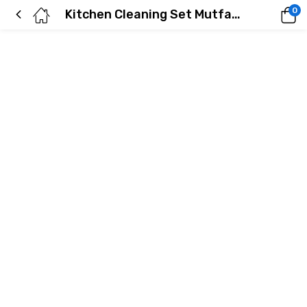
0
Kitchen Cleaning Set Mutfak Seti Fiber