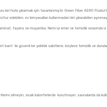
uru kiri hızla çıkarmak için tasarlanmıştır. Green Fiber AERO Püskürt
 nüfuz edebilen, ev kimyasalları kullanmadan kiri çıkarabilen aşınmay
 laminat, fayans ve muşamba. Nemi iyi emer ve temizlik sırasında i
 bant ile güvenli bir şekilde sabitlenir, böylece temizlik ve duru
letlerini silmeyin, sıcak kaloriferlerde kurutmayın, saunalarda da kul