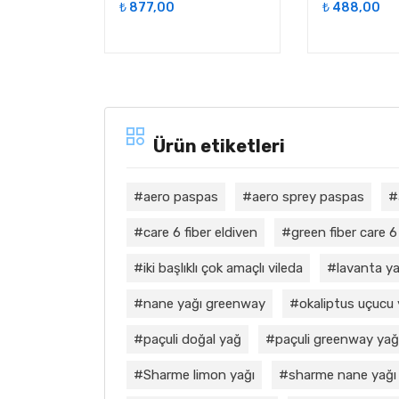
₺
877,00
₺
488,00
Ürün etiketleri
aero paspas
aero sprey paspas
care 6 fiber eldiven
green fiber care 6
iki başlıklı çok amaçlı vileda
lavanta ya
nane yağı greenway
okaliptus uçucu
paçuli doğal yağ
paçuli greenway yağ
Sharme limon yağı
sharme nane yağı