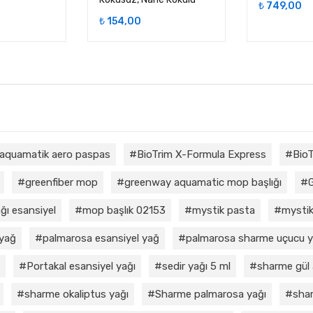
₺
749,00
₺
154,00
aquamatik aero paspas
BioTrim X-Formula Express
BioT
greenfiber mop
greenway aquamatic mop başlığı
ğı esansiyel
mop başlık 02153
mystik pasta
mystik
 yağ
palmarosa esansiyel yağ
palmarosa sharme uçucu 
Portakal esansiyel yağı
sedir yağı 5 ml
sharme gül 
sharme okaliptus yağı
Sharme palmarosa yağı
shar