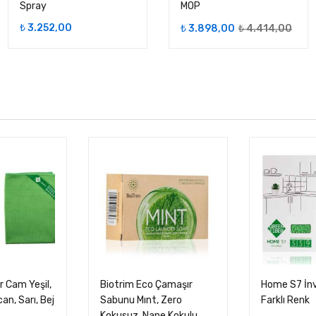
Spray
MOP
Şu
Oriji
₺
3.252,00
₺
3.898,00
₺
4.414,00
andaki
fiyat
fiyat:
₺ 4.
₺ 3.898,00.
r Cam Yeşil,
Biotrim Eco Çamaşır
Home S7 İnv
can, Sarı, Bej
Sabunu Mınt, Zero
Farklı Renk
Kokusuz, Nane Kokulu