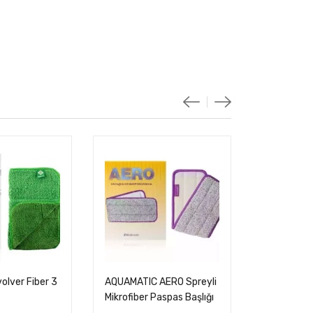
nal
:
414,00.
olver Fiber 3
AQUAMATIC AERO Spreyli
Auto S16, 
Mikrofiber Paspas Başlığı
Araç Yıka
Yeşil, Gri