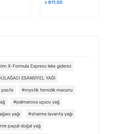
₺
811,00
₺
1.943,0
rim X-Formula Express leke giderici
GÜLAĞACI ESANSİYEL YAĞI
 paste
mystik temizlik macunu
yağ
palmarosa uçucu yağ
ağacı yağı
sharme lavanta yağı
me paçuli doğal yağ