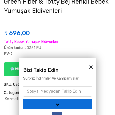
Green Fiber & Totty Bej Renkli Bebek
Yumuşak Eldivenleri
₺
696,00
Totty Bebek Yumuşak Eldivenleri
Ürün kodu
: #03511EU
PV
: 7
Bizi Takip Edin
WhatsApp ile Sipariş Ver
Sürpriz İndirimler Ve Kampanyalar
SKU:
03511EU
Categories:
Bebek ve Çocuk Ürünleri
Green Fiber
Kozmetik Ürünleri