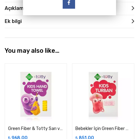
Açıklama
Ek bilgi
You may also like…
Green Fiber & Totty Sarı ve Turkuaz Bebek El Havlusu
Bebekler İçin Green Fiber & Totty Pembe Saç Bandı
₺
968,00
₺
851,00