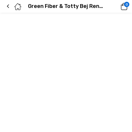
0
Green Fiber & Totty Bej Renkli Bebek Yumuşak Eldivenleri