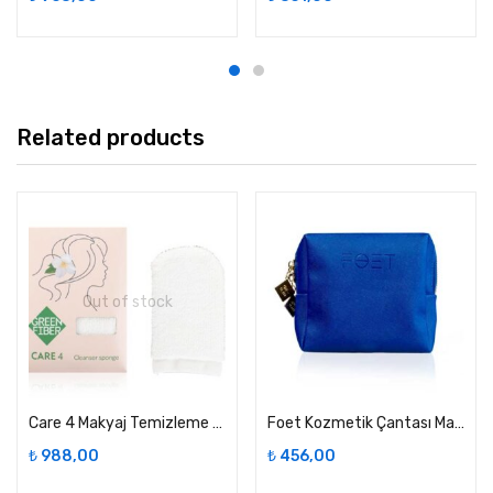
Related products
Out of stock
Care 4 Makyaj Temizleme Süngeri- Greenway
Foet Kozmetik Çantası Mavi, Gri
₺
988,00
₺
456,00